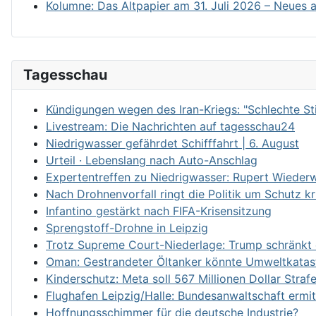
Kolumne: Das Altpapier am 31. Juli 2026 – Neues a
Tagesschau
Kündigungen wegen des Iran-Kriegs: "Schlechte S
Livestream: Die Nachrichten auf tagesschau24
Niedrigwasser gefährdet Schifffahrt | 6. August
Urteil · Lebenslang nach Auto-Anschlag
Expertentreffen zu Niedrigwasser: Rupert Wieder
Nach Drohnenvorfall ringt die Politik um Schutz kri
Infantino gestärkt nach FIFA-Krisensitzung
Sprengstoff-Drohne in Leipzig
Trotz Supreme Court-Niederlage: Trump schränkt 
Oman: Gestrandeter Öltanker könnte Umweltkatas
Kinderschutz: Meta soll 567 Millionen Dollar Straf
Flughafen Leipzig/Halle: Bundesanwaltschaft ermi
Hoffnungsschimmer für die deutsche Industrie?