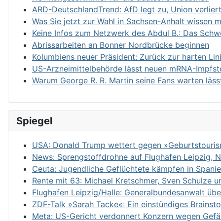
ARD-DeutschlandTrend: AfD legt zu, Union verliert
Was Sie jetzt zur Wahl in Sachsen-Anhalt wissen 
Keine Infos zum Netzwerk des Abdul B.: Das Sch
Abrissarbeiten an Bonner Nordbrücke beginnen
Kolumbiens neuer Präsident: Zurück zur harten Li
US-Arzneimittelbehörde lässt neuen mRNA-Impfst
Warum George R. R. Martin seine Fans warten läss
Spiegel
USA: Donald Trump wettert gegen »Geburtstourism
News: Sprengstoffdrohne auf Flughafen Leipzig, N
Ceuta: Jugendliche Geflüchtete kämpfen in Spani
Rente mit 63: Michael Kretschmer, Sven Schulze un
Flughafen Leipzig/Halle: Generalbundesanwalt üb
ZDF-Talk »Sarah Tacke«: Ein einstündiges Brainst
Meta: US-Gericht verdonnert Konzern wegen Gefäh