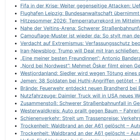
Fifa in der Krise: Weiter gegenseitige Attacken: 
Flughafen Leipzig: Bundesanwaltschaft übernimmt
Hitzesommer 2026: Temperraturrekord im Mittelme
Nahe der Veltins-Arena: Schwerer Straßenbahnunfal
Camouflage-Muster ist wieder da: So stylt man d
Verdacht auf Extremismus: Verfassungsschutz beo
Iran-Newsblog: Trump will Deal mit Iran schließen:
„Eine meiner besten Freundinnen“: Antonio Bandera
„Nord bei Nordwest”: Mehmet Ösker filmt einen Gei
Westjordanland: Siedler wird wegen Tötung eines p
Jemen: 38 Soldaten bei Huthi-Angriffen getötet -
Brände: Feuerwehr entdeckt neuen Brandherd bei
Nutzfahrzeuge: Daimler Truck will in USA neues 
Zusammenstoß: Schwerer Straßenbahnunfall in Gel
Westerwaldkreis: Auto prallt gegen Baum – Fahrerin
Schienenverkehr: Streit um Trassenpreise: Verkehrs
Trockenheit: Waldbrand an der A61 gelöscht – Aut
Trockenheit: Waldbrand an der A61 gelöscht – Aut