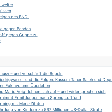
 weiter
müssen
weigen des BND
nie gegen Banden
off gegen Grippe zu
t
us« – und verschärft die Regeln
iedrigwasser und die Folgen, Kassem Taher Saleh und Depr
ens Exklave ums Überleben
d Mario Voigt lehnen sich auf – und widersprechen sich
ernimmt Ermittlungen nach Sprengstofffund
orming mit Merz-Zitaten
rdung von Kindern zu 567 Millionen US-Dollar Strafe