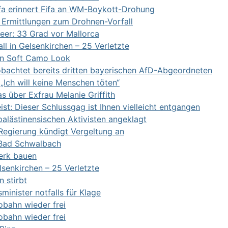
Uefa erinnert Fifa an WM-Boykott-Drohung
 Ermittlungen zum Drohnen-Vorfall
er: 33 Grad vor Mallorca
l in Gelsenkirchen – 25 Verletzte
en Soft Camo Look
bachtet bereits dritten bayerischen AfD-Abgeordneten
 „Ich will keine Menschen töten“
s über Exfrau Melanie Griffith
st: Dieser Schlussgag ist Ihnen vielleicht entgangen
alästinensischen Aktivisten angeklagt
 Regierung kündigt Vergeltung an
 Bad Schwalbach
Werk bauen
senkirchen – 25 Verletzte
 stirbt
minister notfalls für Klage
obahn wieder frei
obahn wieder frei