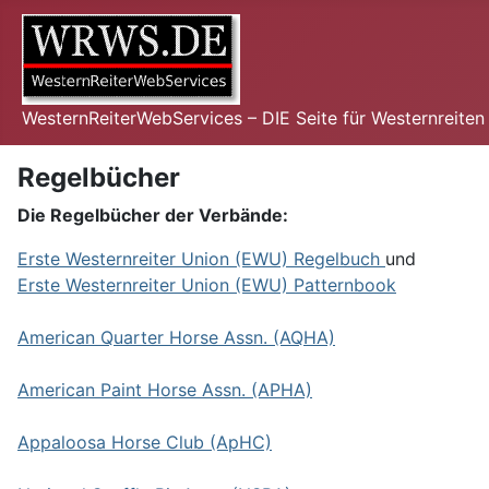
WesternReiterWebServices – DIE Seite für Westernreite
Regelbücher
Die Regelbücher der Verbände:
Erste Westernreiter Union (EWU) Regelbuch
und
Erste Westernreiter Union (EWU) Patternbook
American Quarter Horse Assn. (AQHA)
American Paint Horse Assn. (APHA)
Appaloosa Horse Club (ApHC)