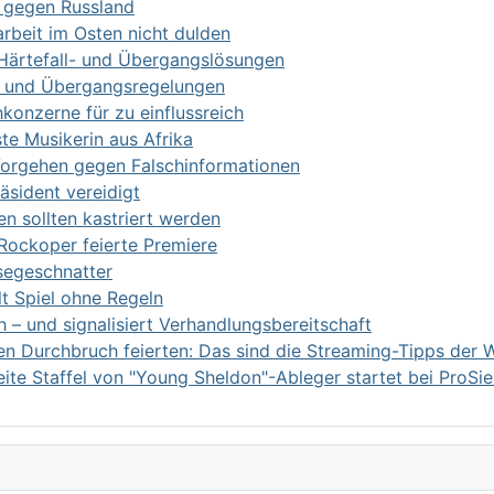
 gegen Russland
eit im Osten nicht dulden
r Härtefall- und Übergangslösungen
ll- und Übergangsregelungen
onzerne für zu einflussreich
te Musikerin aus Afrika
Vorgehen gegen Falschinformationen
äsident vereidigt
n sollten kastriert werden
 Rockoper feierte Premiere
segeschnatter
lt Spiel ohne Regeln
h – und signalisiert Verhandlungsbereitschaft
en Durchbruch feierten: Das sind die Streaming-Tipps der
te Staffel von "Young Sheldon"-Ableger startet bei ProSi