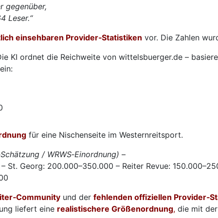
hr gegenüber,
4 Leser.“
tlich einsehbaren Provider‑Statistiken
vor. Die Zahlen wur
ie KI ordnet die Reichweite von wittelsbuerger.de – basier
ein:
0
ordnung
für eine Nischenseite im Westernreitsport.
ot‑Schätzung / WRWS‑Einordnung)
–
 – St. Georg: 200.000–350.000 – Reiter Revue: 150.000–25
000
iter‑Community
und der
fehlenden offiziellen Provider‑St
ung liefert eine
realistischere Größenordnung
,
die mit der