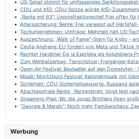
US-Senat stimmt für umfassendes Sanktionspaket
CDU und AfD: CDU-Spitze würde AfD-Zusammenarb
„Rente mit 63“: Unionsfraktionschef Frei offen fü
Alterssicherung: Rente: Frei verweist auf Härtefa
Techunternehmen: Umfrage: Mehrheit hält US-Techk
Auszeichnung: „Walk of Fame“-Stern für Kidjo - ers
Ceuta-Andrang: EU fordert von Meta und Tiktok 
Rechter Hardliner De la Espriella als Kolumbiens Pr
Zum Weltkatzentag: Tierschützer: Freigänger-Katze
Open-Air-Festival: Bestseller auf den Domstufen -
Musik: Moritzburg Festival: Kammermusik mit Gän
Sicherheit: CDU-Sicherheitsexperte: Russland spie
Abschlagsfreie Rente : Rentenstreit: Voigt legt nac
Streaming-Plan: Wo die Jonas Brothers ihren groß
"Georgie & Mandy": Noch mehr Familienchaos: Zwei
Werbung