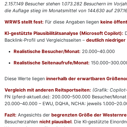
2.157.149 Besucher stehen 1.073.282 Besuchern im Vorja
die Auflage stieg im Monatsmittel von 144.630 auf 297.16
WRWS stellt fest:
Für diese Angaben liegen
keine öffen
KI‑gestützte Plausibilitätsanalyse (Microsoft Copilot):
D
Backlink‑Profil und Vergleichsseiten –
deutlich niedriger
Realistische Besucher/Monat:
20.000–40.000
Realistische Seitenaufrufe/Monat:
150.000–300.00
Diese Werte liegen
innerhalb der erwartbaren Größen
Vergleich mit anderen Reitsportseiten:
(Grafik: Copil
FN (pferd‑aktuell.de): 200.000–500.000 Besucher/Monat
20.000–40.000 – EWU, DQHA, NCHA: jeweils 1.000–20.
Fazit:
Angesichts der
begrenzten Größe der Westernre
Besucherzahlen
nicht plausibel
.
Die KI‑gestützte Einordn