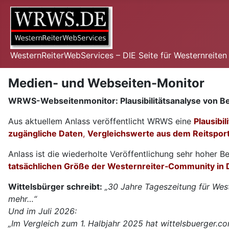
WesternReiterWebServices – DIE Seite für Westernreite
Medien- und Webseiten-Monitor
WRWS-Webseitenmonitor: Plausibilitätsanalyse von Be
Aus aktuellem Anlass veröffentlicht WRWS eine
Plausibi
zugängliche Daten
,
Vergleichswerte aus dem Reitspor
Anlass ist die wiederholte Veröffentlichung sehr hoher 
tatsächlichen Größe der Westernreiter‑Community in 
Wittelsbürger schreibt:
„30 Jahre Tageszeitung für West
mehr…“
Und im Juli 2026:
„
Im Vergleich zum 1. Halbjahr 2025 hat wittelsbuerger.c